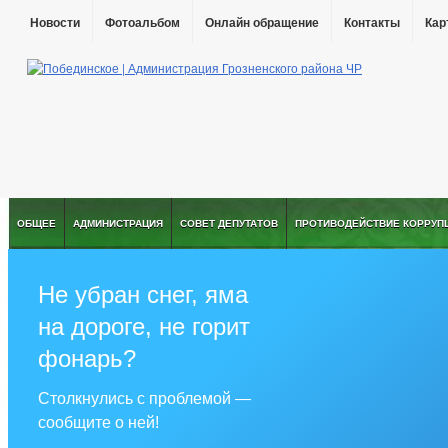
Новости
Фотоальбом
Онлайн обращение
Контакты
Кар
ОБЩЕЕ
АДМИНИСТРАЦИЯ
СОВЕТ ДЕПУТАТОВ
ПРОТИВОДЕЙСТВИЕ КОРРУП
Не убран снег, яма
на дороге, не горит
фонарь?
Столкнулись с проблемой —
сообщите о ней!