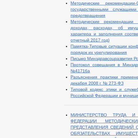
Методические рекомендации
государственными служащими
предотвращения
Методические рекомендации
доходах, расходах, об имущ
характера и заполнения соотв
отчетный 2017 год)
Памятка-Типовые ситуации конф
порядок их урегулирования
Письмо Минздравсоцразвития Рос
Протокол совещания в Минздр
№41716а
Разъяснения практики примен
декабря 2008 г. № 273-ФЗ
Типовой кодекс этики и служе
Российской Федерации и муниц
МИНИСТЕРСТВО ТРУДА И
ФЕДЕРАЦИИ МЕТОДИЧЕС
ПРЕДСТАВЛЕНИЯ СВЕДЕНИЙ О
ОБЯЗАТЕЛЬСТВАХ ИМУЩЕС