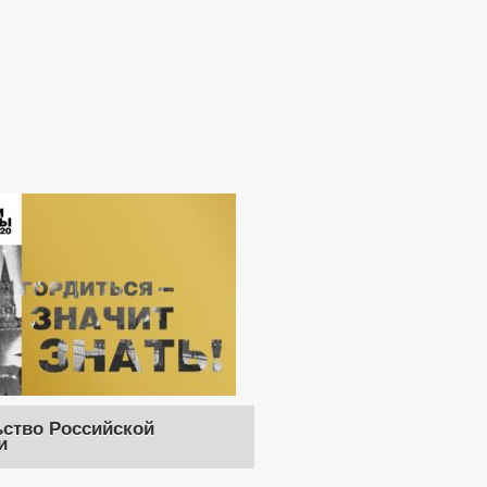
ство Российской
и