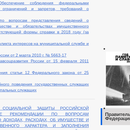
-Обеспечение соблюдения федеральными
 ограничений и запретов, требований о
 по вопросам представления сведений о
естве и обязательствах имущественного
етствующей формы справки в 2018 году (за
ликта интересов на муниципальной службе и
сии от 2 марта 2010 г. № 5663-17
авсоцразвития России от 15 февраля 2011
ения статьи 12 Федерального закона от 25
бного поведения государственных служащих
ипальных служащих
 СОЦИАЛЬНОЙ ЗАЩИТЫ РОССИЙСКОЙ
КИЕ РЕКОМЕНДАЦИИ ПО ВОПРОСАМ
Правитель
Федераци
 ДОХОДАХ, РАСХОДАХ, ОБ ИМУЩЕСТВЕ И
ТВЕННОГО ХАРАКТЕРА И ЗАПОЛНЕНИЯ