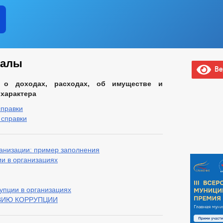
иалы
Вер
 о доходах, расходах, об имуществе и
 характера
справки
 справки
ганизации: пример заполнения
и в организациях
пции в организациях
ВИЮ КОРРУПЦИИ