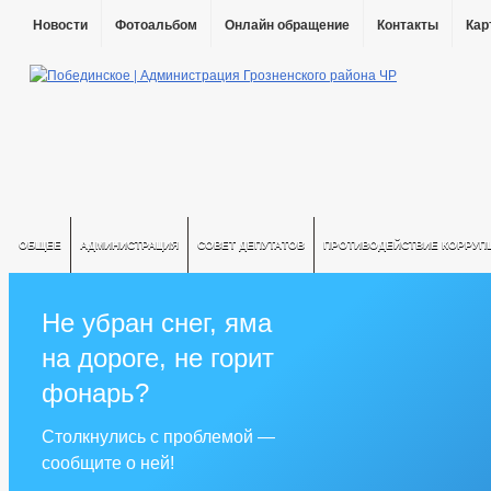
Новости
Фотоальбом
Онлайн обращение
Контакты
Кар
ОБЩЕЕ
АДМИНИСТРАЦИЯ
СОВЕТ ДЕПУТАТОВ
ПРОТИВОДЕЙСТВИЕ КОРРУП
Не убран снег, яма
на дороге, не горит
фонарь?
Столкнулись с проблемой —
сообщите о ней!