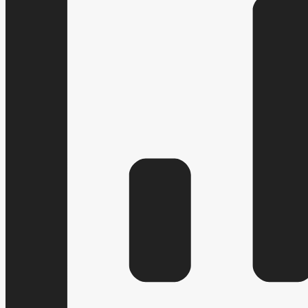
ПОРЯДОК ОБЖАЛОВАНИЯ НПА
ПУБЛИЧНЫЕ СЛУШАНИЯ
БЮДЖЕТ ПО ГОДАМ
БЮДЖЕТ
ОТЧЕТ ОБ ИСПОЛНЕНИИ БЮДЖЕТА
_
МУНИЦИПАЛЬНЫЕ УСЛУГИ
НОР
МУНИЦИПАЛЬНЫЕ УСЛУГИ
СТАНДАРТЫ МУНИЦИПАЛЬНЫХ УСЛУГ
ИНТЕРНЕТ ПРИЕМНАЯ
ГРАФИК ПРИЕМА 
ПРИЕМ ГРАЖДАН
ФОРМА ОБРАЩЕНИЙ И ЗАЯВЛЕНИЙ
ПОРЯ
РЕГЛАМЕНТ РАССМОТРЕНИЯ ОБРАЩЕНИЙ