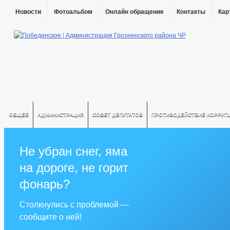
Новости
Фотоальбом
Онлайн обращение
Контакты
Кар
ОБЩЕЕ
АДМИНИСТРАЦИЯ
СОВЕТ ДЕПУТАТОВ
ПРОТИВОДЕЙСТВИЕ КОРРУП
Не убран снег, яма
на дороге, не горит
фонарь?
Столкнулись с проблемой —
сообщите о ней!