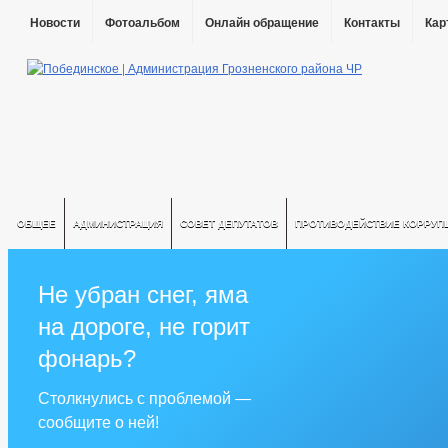
Новости
Фотоальбом
Онлайн обращение
Контакты
Кар
ОБЩЕЕ
АДМИНИСТРАЦИЯ
СОВЕТ ДЕПУТАТОВ
ПРОТИВОДЕЙСТВИЕ КОРРУП
Не убран снег, яма
на дороге, не горит
фонарь?
Столкнулись с проблемой —
сообщите о ней!