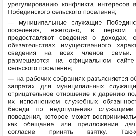
урегулированию конфликта интересов 
БЮДЖЕТ ПО ГОДАМ
БЮДЖЕТ
Побединского сельского поселения;
ОТЧЕТ ОБ ИСПОЛНЕНИИ БЮДЖЕТА
_
МУНИЦИПАЛЬНЫЕ УСЛУГИ
НОРМА
— муниципальные служащие Побединс
МУНИЦИПАЛЬНЫЕ УСЛУГИ
СТАНДАРТЫ МУНИЦИПАЛЬНЫХ УСЛУГ
поселения, ежегодно, в первом к
ИНТЕРНЕТ ПРИЕМНАЯ
ГРАФИК ПРИЕМА Г
предоставляют сведения о доходах, 
ПРИЕМ ГРАЖДАН
ФОРМА ОБРАЩЕНИЙ И ЗАЯВЛЕНИЙ
ПОРЯ
обязательствах имущественного хара
РЕГЛАМЕНТ РАССМОТРЕНИЯ ОБРАЩЕНИЙ
сведения на всех членов семьи.
размещаются на официальном сайте
сельского поселения;
— на рабочих собраниях разъясняется о
запретах для муниципальных служащи
отрицательное отношение к дарению под
их исполнением служебных обязаннос
беседа по недопущению служащими 
поведения, которое может воспринимат
как обещание или предложение дач
согласие принять взятку. Такж