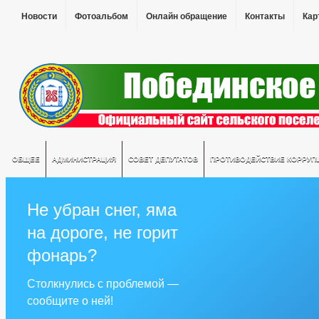
Новости
Фотоальбом
Онлайн обращение
Контакты
Кар
ОБЩЕЕ
АДМИНИСТРАЦИЯ
СОВЕТ ДЕПУТАТОВ
ПРОТИВОДЕЙСТВИЕ КОРРУП
Не убран снег, яма
на дороге, не горит
фонарь?
Столкнулись с проблемой —
сообщите о ней!