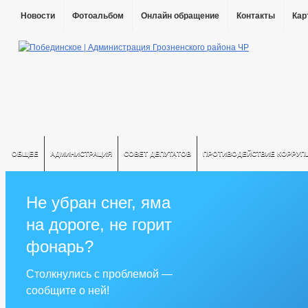
Новости
Фотоальбом
Онлайн обращение
Контакты
Кар
ОБЩЕЕ
АДМИНИСТРАЦИЯ
СОВЕТ ДЕПУТАТОВ
ПРОТИВОДЕЙСТВИЕ КОРРУП
Не убран снег, яма
на дороге, не горит
фонарь?
Столкнулись с проблемой —
сообщите о ней!