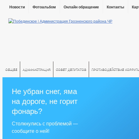
Новости
Фотоальбом
Онлайн обращение
Контакты
Кар
ОБЩЕЕ
АДМИНИСТРАЦИЯ
СОВЕТ ДЕПУТАТОВ
ПРОТИВОДЕЙСТВИЕ КОРРУП
Не убран снег, яма
на дороге, не горит
фонарь?
Столкнулись с проблемой —
сообщите о ней!