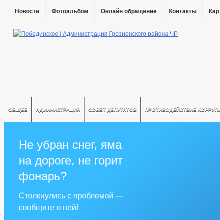
Новости
Фотоальбом
Онлайн обращение
Контакты
Кар
ОБЩЕЕ
АДМИНИСТРАЦИЯ
СОВЕТ ДЕПУТАТОВ
ПРОТИВОДЕЙСТВИЕ КОРРУП
Не убран снег, яма
на дороге, не горит
фонарь?
Столкнулись с проблемой —
сообщите о ней!