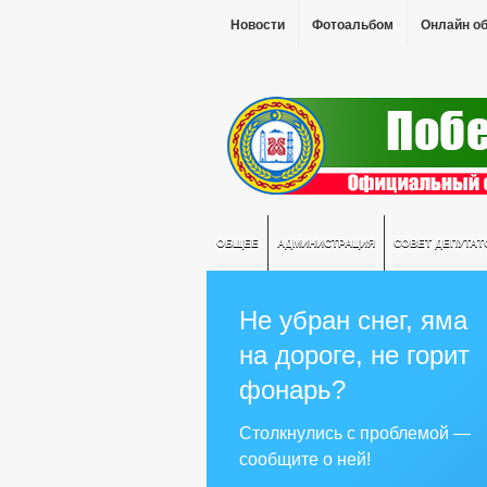
Новости
Фотоальбом
Онлайн о
ОБЩЕЕ
АДМИНИСТРАЦИЯ
СОВЕТ ДЕПУТАТ
Не убран снег, яма
на дороге, не горит
фонарь?
Столкнулись с проблемой —
сообщите о ней!