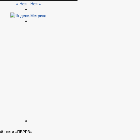
« Ноя
Ноя »
айт сети «ПВРРВ»