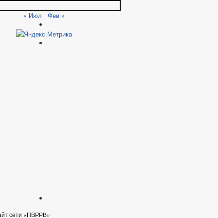
« Июл
Фев »
айт сети «ПВРРВ»