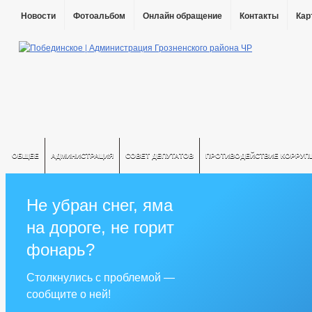
Новости
Фотоальбом
Онлайн обращение
Контакты
Кар
ОБЩЕЕ
АДМИНИСТРАЦИЯ
СОВЕТ ДЕПУТАТОВ
ПРОТИВОДЕЙСТВИЕ КОРРУП
Не убран снег, яма
на дороге, не горит
фонарь?
Столкнулись с проблемой —
сообщите о ней!