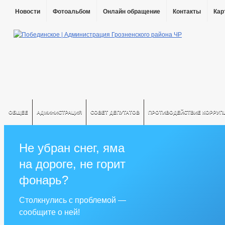
Новости
Фотоальбом
Онлайн обращение
Контакты
Кар
ОБЩЕЕ
АДМИНИСТРАЦИЯ
СОВЕТ ДЕПУТАТОВ
ПРОТИВОДЕЙСТВИЕ КОРРУП
Не убран снег, яма
на дороге, не горит
фонарь?
Столкнулись с проблемой —
сообщите о ней!