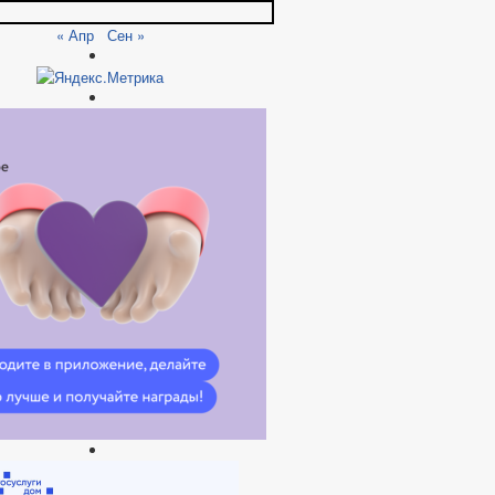
« Апр
Сен »