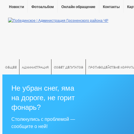
Новости
Фотоальбом
Онлайн обращение
Контакты
Кар
ОБЩЕЕ
АДМИНИСТРАЦИЯ
СОВЕТ ДЕПУТАТОВ
ПРОТИВОДЕЙСТВИЕ КОРРУП
Не убран снег, яма
на дороге, не горит
фонарь?
Столкнулись с проблемой —
сообщите о ней!