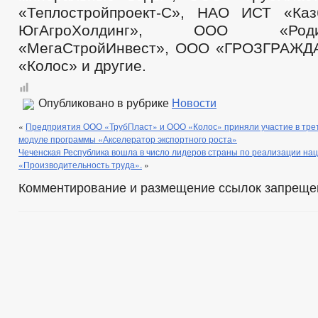
«Теплостройпроект-С», НАО ИСТ «Ка
ЮгАгроХолдинг», ООО «Ро
«МегаСтройИнвест», ООО «ГРОЗГРАЖ
«Колос» и другие.
Опубликовано в рубрике
Новости
«
Предприятия ООО «ТрубПласт» и ООО «Колос» приняли участие в тре
модуле программы «Акселератор экспортного роста»
Чеченская Республика вошла в число лидеров страны по реализации на
«Производительность труда».
»
Комментирование и размещение ссылок запреще