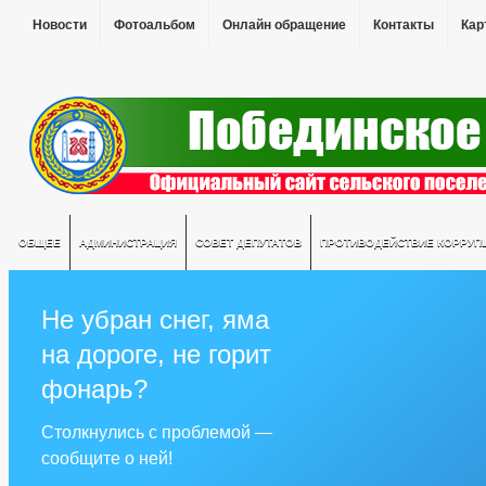
Новости
Фотоальбом
Онлайн обращение
Контакты
Кар
ОБЩЕЕ
АДМИНИСТРАЦИЯ
СОВЕТ ДЕПУТАТОВ
ПРОТИВОДЕЙСТВИЕ КОРРУП
Не убран снег, яма
на дороге, не горит
фонарь?
Столкнулись с проблемой —
сообщите о ней!