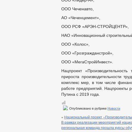
ООО «Лидер-А»,
ООО Чеченавто,
АО «Чеченцемент»,
ООО РСФ «АРЭН-СТРОЙЦЕНТР»,
НАО «Инновационный строительный
ООО «Колос»,
ООО «Грозгражданстрой»,
ООО «МегаСтройИнвест».
Нацпроект «Производительность 
прироста производительности тру
комплекс мер, в том числе финанс
работе предприятий. Нацпроекты 
Путина с 2019 года.
Опубликовано в рубрике
Новости
«
Национальный проект «Производитель
В рамках реализации мероприятий нацио
региональная команда прошла курсы обу