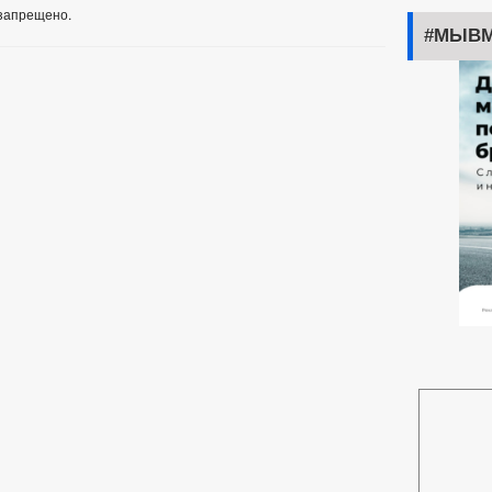
запрещено.
#МЫВМ