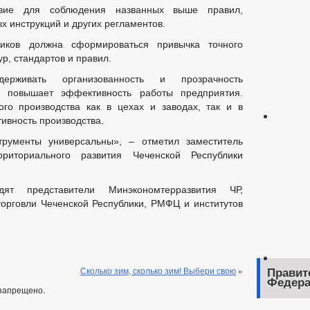
овие для соблюдения названных выше правил,
 инструкций и других регламентов.
ников должна сформироваться привычка точного
р, стандартов и правил.
рживать организованность и прозрачность
о повышает эффективность работы предприятия.
го производства как в цехах и заводах, так и в
вность производства.
трументы универсальны», – отметил заместитель
риториального развития Чеченской Республики
ят представители Минэкономтерразвития ЧР,
орговли Чеченской Республики, РМФЦ и институтов
Сколько зим, сколько зим! Выбери свою
»
Правит
Федера
запрещено.