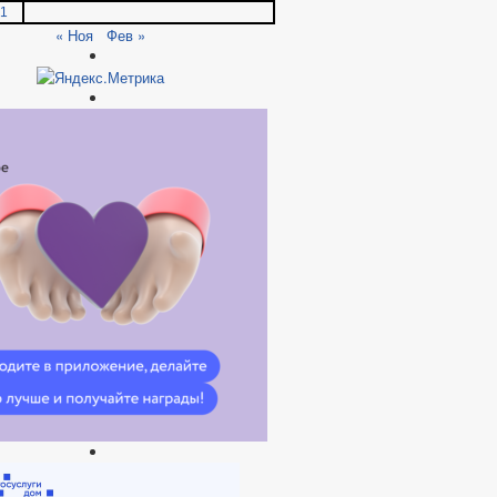
1
« Ноя
Фев »