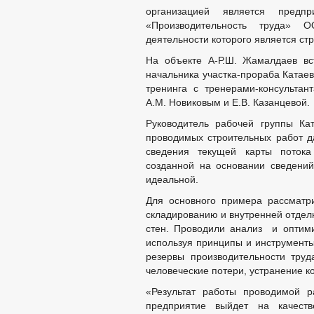
организацией является предп
«Производительность труда»
деятельности которого является ст
На объекте А-Р.Ш. Жамалдаев вс
начальника участка-прораба Катаев
тренинга с тренерами-консульта
А.М. Новиковым и Е.В. Казанцевой.
Руководитель рабочей группы Ка
проводимых строительных работ д
сведения текущей карты потока
созданной на основании сведений
идеальной.
Для основного примера рассматр
складированию и внутренней отдел
стен. Проводили анализ и оптим
используя принципы и инструменты
резервы производительности труд
человеческие потери, устранение к
«Результат работы проводимой р
предприятие выйдет на качеств