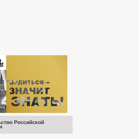
ство Российской
и