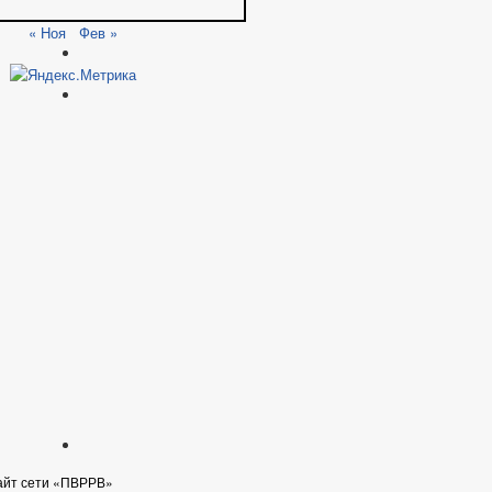
« Ноя
Фев »
айт сети «ПВРРВ»