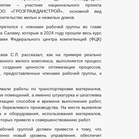
риятие – участник национального проекта
 ООО «ГРОЗГРАЖДАНСТРОЙ», основной вид
роительство жилых и нежилых домов.
третился с членами рабочей группы во главе
а Саламу, которые в 2024 году прошли весь курс
нтами Федерального центра компетенций (ФЦК)
таев С.Л. рассказал, как на примере реально
анного жилого комплекса, выполняется процесс
 создания ценности оптимизации процессов,
, предоставленных членами рабочей группы, к
ивали работы по транспортировке материалов,
ке помещений, а именно штукатурка и шпатлевка
изацию способов и времени выполнения работ,
 бережливого производства. На месте выявляли
а и оборудования, использования материалов,
оторых привело к совершенствованию работ.
абочей группой должен привести к тому, что
енно новый уровень управления, обеспечит