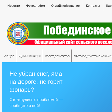
Новости
Фотоальбом
Онлайн обращение
Контакты
Кар
ОБЩЕЕ
АДМИНИСТРАЦИЯ
СОВЕТ ДЕПУТАТОВ
ПРОТИВОДЕЙСТВИЕ КОРРУП
Не убран снег, яма
на дороге, не горит
фонарь?
Столкнулись с проблемой —
сообщите о ней!