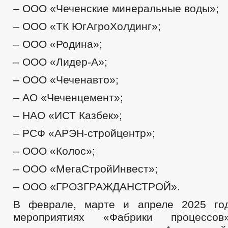
– ООО «Чеченские минеральные воды»;
– ООО «ТК ЮгАгроХолдинг»;
– ООО «Родина»;
– ООО «Лидер-А»;
– ООО «Чеченавто»;
– АО «Чеченцемент»;
– НАО «ИСТ Казбек»;
– РСФ «АРЭН-стройцентр»;
– ООО «Колос»;
– ООО «МегаСтройИнвест»;
– ООО «ГРОЗГРАЖДАНСТРОЙ».
В феврале, марте и апреле 2025 го
мероприятиях «Фабрики процессов