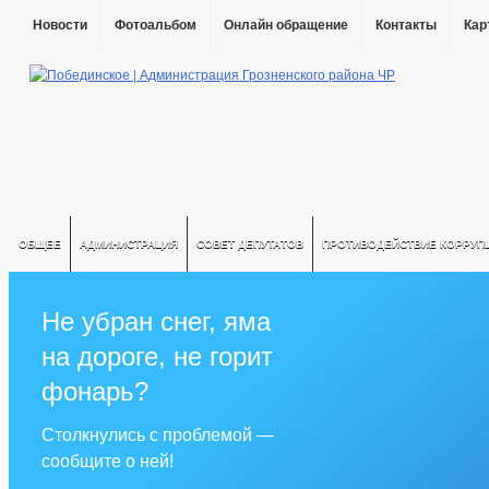
Новости
Фотоальбом
Онлайн обращение
Контакты
Кар
ОБЩЕЕ
АДМИНИСТРАЦИЯ
СОВЕТ ДЕПУТАТОВ
ПРОТИВОДЕЙСТВИЕ КОРРУП
Не убран снег, яма
на дороге, не горит
фонарь?
Столкнулись с проблемой —
сообщите о ней!