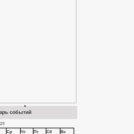
арь событий
25
Ср
Чт
Пт
Сб
Вс