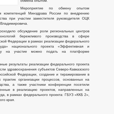
обмена опытом.
Мероприятие по обмену опытом
м компетенций Минздрава России по внедрению
дства при участии заместителя руководителя ОЦК
 Владимировича.
роходило обсуждение роли региональных центров
хнологий бережливого производства в сфере
ской Федерации в рамках реализации федерального
труда» национального проекта «Эффективная и
явку на участие можно подать на платформе
чные результаты реализации федерального проекта
асли здравоохранения субъектов Северо-Кавказского
ссийской Федерации, создание и тиражирование в
х практик организации процессов, основанных на
одства, а также участники конференции посетили
ченные в реализацию проектов, направленных на
да, в рамках федерального проекта: ГБУЗ «ККБ 2»,
ого края.