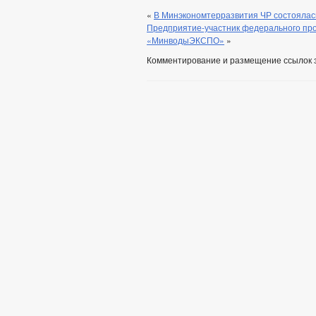
«
В Минэкономтерразвития ЧР состоялас
Предприятие-участник федерального про
«МинводыЭКСПО»
»
Комментирование и размещение ссылок 