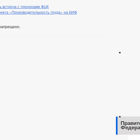
ь встреча с тренерами ФЦК
екта «Производительность труда» на КИФ
запрещено.
Правит
Федера