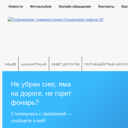
Новости
Фотоальбом
Онлайн обращение
Контакты
Кар
ОБЩЕЕ
АДМИНИСТРАЦИЯ
СОВЕТ ДЕПУТАТОВ
ПРОТИВОДЕЙСТВИЕ КОРРУП
Не убран снег, яма
на дороге, не горит
фонарь?
Столкнулись с проблемой —
сообщите о ней!