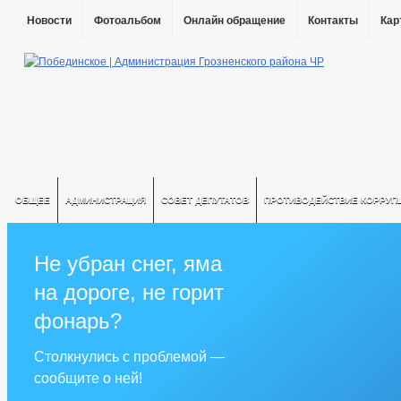
Новости
Фотоальбом
Онлайн обращение
Контакты
Кар
ОБЩЕЕ
АДМИНИСТРАЦИЯ
СОВЕТ ДЕПУТАТОВ
ПРОТИВОДЕЙСТВИЕ КОРРУП
Не убран снег, яма
на дороге, не горит
фонарь?
Столкнулись с проблемой —
сообщите о ней!