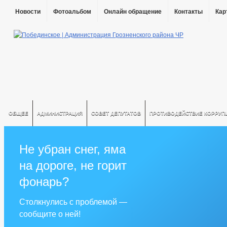
Новости
Фотоальбом
Онлайн обращение
Контакты
Кар
ОБЩЕЕ
АДМИНИСТРАЦИЯ
СОВЕТ ДЕПУТАТОВ
ПРОТИВОДЕЙСТВИЕ КОРРУП
Не убран снег, яма
на дороге, не горит
фонарь?
Столкнулись с проблемой —
сообщите о ней!