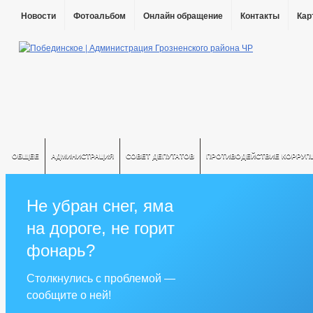
Новости
Фотоальбом
Онлайн обращение
Контакты
Кар
ОБЩЕЕ
АДМИНИСТРАЦИЯ
СОВЕТ ДЕПУТАТОВ
ПРОТИВОДЕЙСТВИЕ КОРРУП
Не убран снег, яма
на дороге, не горит
фонарь?
Столкнулись с проблемой —
сообщите о ней!