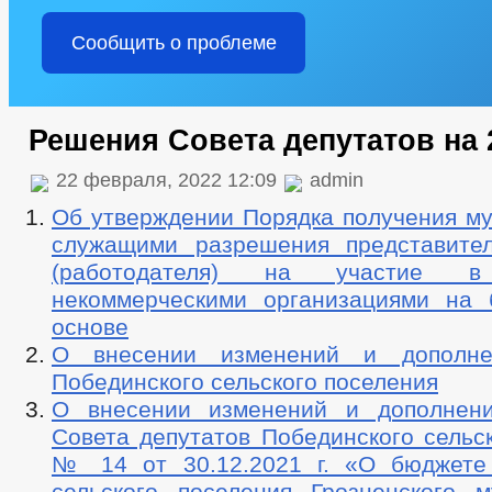
Сообщить о проблеме
Решения Совета депутатов на 
22 февраля, 2022 12:09
admin
Об утверждении Порядка получения м
служащими разрешения представите
(работодателя) на участие в
некоммерческими организациями на 
основе
О внесении изменений и дополн
Побединского сельского поселения
О внесении изменений и дополнен
Совета депутатов Побединского сельс
№ 14 от 30.12.2021 г. «О бюджете
сельского поселения Грозненского м