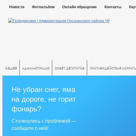
Новости
Фотоальбом
Онлайн обращение
Контакты
Кар
ОБЩЕЕ
АДМИНИСТРАЦИЯ
СОВЕТ ДЕПУТАТОВ
ПРОТИВОДЕЙСТВИЕ КОРРУП
Не убран снег, яма
на дороге, не горит
фонарь?
Столкнулись с проблемой —
сообщите о ней!